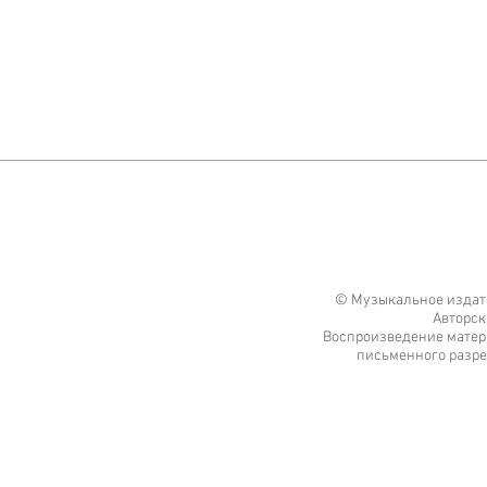
© Музыкальное издате
Авторск
Воспроизведение матери
письменного разре