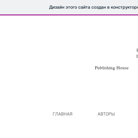
Дизайн этого сайта создан в конструкто
Publishing Hou
HIRE CATAL
A I
B
I C I D I E I F I G I
H
I I I J I
K
I
L
I
M
I N I 
P I Q I R I
S
I
T
I U I
V
I
W
I X I Y I
Z
I
ГЛАВНАЯ
АВТОРЫ