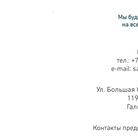
Мы буд
на вс
тел.: +
e-mail:
s
Ул. Большая 
119
Гал
Контакты предс