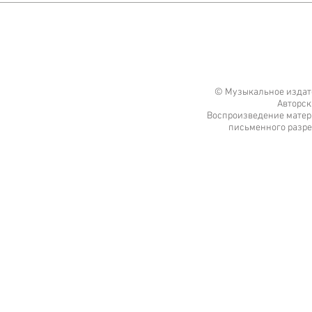
© Музыкальное издате
Авторск
Воспроизведение матери
письменного разре