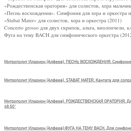
«Рождественская оратория» для солистов, хора мальчи
«Песнь восхождения». Симфония для хора и оркестра н
«Stabat Mater» для солистов, хора и оркестра (2011)
Concerto grosso для двух скрипок, альта, виолончели, 
Фуга на тему BACH для симфонического оркестра (201
Митрополит Иларион (Алфеев). ПЕСНЬ ВОСХОЖДЕНИЯ. Симфония 
Митрополит Иларион (Алфеев). STABAT MATER. Кантата для сопра
Митрополит Иларион (Алфеев). РОЖДЕСТВЕНСКАЯ ОРАТОРИЯ. Для
48.50`
Митрополит Иларион (Алфеев).ФУГА НА ТЕМУ BACH. Для симфони