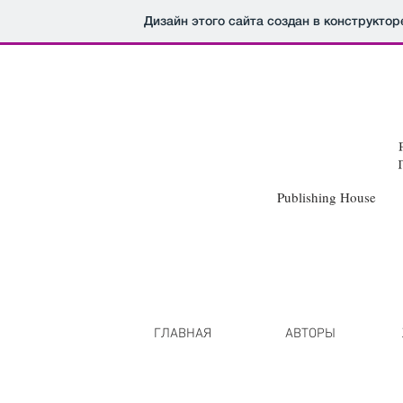
Дизайн этого сайта создан в конструкто
Publishing Hou
HIRE CATAL
A I
B
I C I D I E I F I G I
H
I I I J I
K
I
L
I
M
I N I 
P I Q I R I
S
I
T
I U I
V
I
W
I X I Y I
Z
I
ГЛАВНАЯ
АВТОРЫ