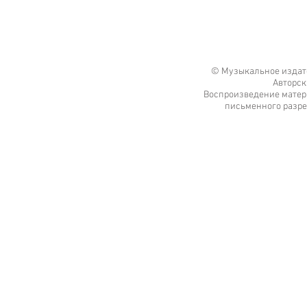
© Музыкальное издате
Авторск
Воспроизведение матери
письменного разре