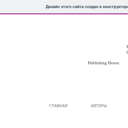
Дизайн этого сайта создан в конструкто
Publishing Hou
HIRE CATAL
A I
B
I C I D I E I F I G I
H
I I I J I
K
I
L
I
M
I N I 
P I Q I R I
S
I
T
I U I
V
I
W
I X I Y I
Z
I
ГЛАВНАЯ
АВТОРЫ